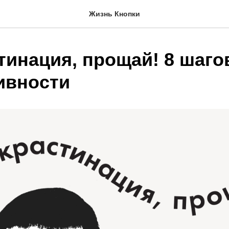
Жизнь Кнопки
тинация, прощай! 8 шаго
ивности