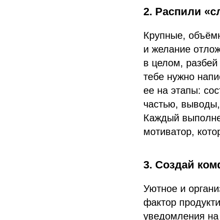
2. Распили «с
Крупные, объёмн
и желание отлож
в целом, разбей
тебе нужно напи
ее на этапы: со
частью, выводы,
Каждый выполне
мотиватор, кото
3. Создай ко
Уютное и органи
фактор продукти
уведомления на 