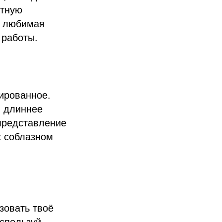
ртную
и любимая
 работы.
ированное.
м длиннее
 представление
с соблазном
зовать твоё