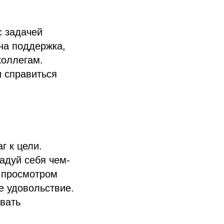
с задачей
жна поддержка,
коллегам.
и справиться
г к цели.
адуй себя чем-
, просмотром
е удовольствие.
вать