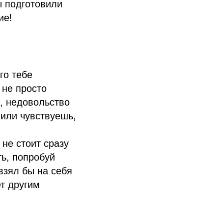
ы подготовили
ие!
го тебе
 не просто
х, недовольство
 или чувствуешь,
 не стоит сразу
ть, попробуй
 взял бы на себя
ет другим