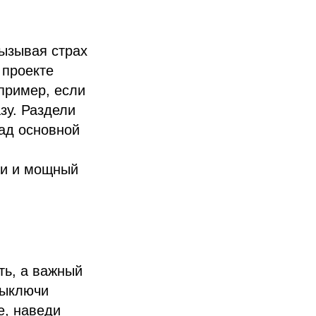
ызывая страх
 проекте
пример, если
зу. Раздели
над основной
ли и мощный
ть, а важный
выключи
е, наведи