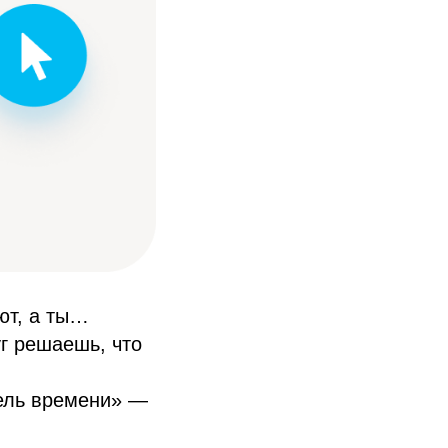
ют, а ты…
г решаешь, что
ель времени» —