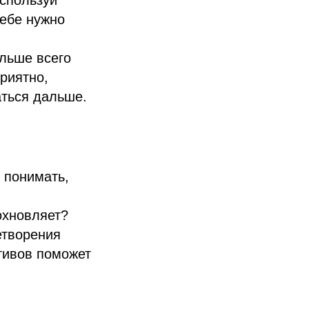
используй
тебе нужно
ольше всего
риятно,
аться дальше.
 понимать,
охновляет?
етворения
тивов поможет